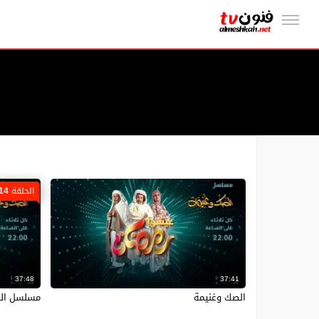
الحلقة 14
37:48
37:41
الصك وغنيمة
مسلسل الصك وغني