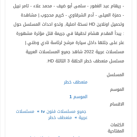
- ريهام عبد الغفور - سلمى أبو ضيف - محمد علاء - تامر نبيل
- حمزة العيلى - آدم الشرقاوي - كريم محجوب.| مشاهدة
وتحميل اونلاين HD نسخة اصلية, وتدو احداث المسلسل حول
: يبدأ المقدم هشام تحقيقا في جريمة قتل مؤثرة مشهورة
عثر على جثتها داخل سيارة مرشح لرئاسة نادي وطني.|
مسلسلات عربية 2022 شاهد جميع المسلسلات العربية
مسلسل منعطف خطر الحلقة 3 الثالثة HD.
المسلسل
منعطف خطر
الموسم
الموسم 1
الاقسام
جميع مسلسلات فنون tv
»
مسلسلات
عربية
»
منعطف خطر
الكلمات
المفتاحية