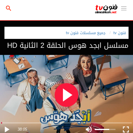
فنون tv
جميع مسلسلات فنون tv
مسلسل ابجد هوس الحلقة 2 الثانية HD
38:05