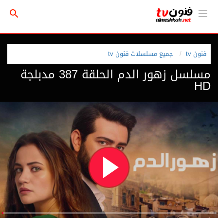
فنون tv
جميع مسلسلات فنون tv
مسلسل زهور الدم الحلقة 387 مدبلجة
HD